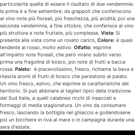
particolarità quella di essere il risultato di due vendemmie:
la prima è a fine settembre, da grappoli che conferiscono
al vino note più floreali, più freschezza, più acidità; poi una
seconda vendemmia, a fine ottobre, che conferisce al vino
più struttura e note fruttate, più complesse.
Vista:
Si
presenta alla vista come un rosato carico,
Colore:
è quasi
tendente al rosso, molto estivo.
Olfatto:
esprime
all'impatto note floreali, che però virano subito verso
prima una fragolina di bosco, poi note di frutti a bacca
rossa.
Palato:
è piacevolissimo, fresco, richiama la beva e
rilascia aromi di frutti di bosco che persistono al palato.
Un vino fresco, estivo, che esprime le caratteristiche del
territorio. Si può abbinare ai taglieri tipici della tradizione
del Sud Italia, a quelli calabresi ricchi di insaccati e
formaggi di media stagionatura. Un vino da consumare
fresco, lasciando la bottiglia nel ghiaccio e godendosene
poi un bicchiere in riva al mare o in campagna durante una
sera d'estate.